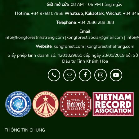
Giờ mở cửa
: 08 AM - 05 PM hàng ngày
Hotline
: +84 9758 07958
Whatsup, Kakaotalk, Wechat
: +84 84
Telephone
: +84 2586 288 388
Email
:
info@kongforestnhatrang.com
|kongforest.social@gmail.com
|
info@w
Website
: kongforest.com
|
kongforestnhatrang.com
Giấy phép kinh doanh số: 4201829651 cấp ngày 23/01/2019 bởi Sở
Đầu tư Tỉnh Khánh Hòa
THÔNG TIN CHUNG