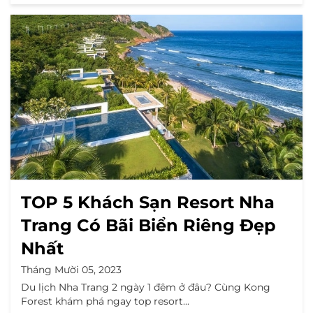
TOP 5 Khách Sạn Resort Nha
Trang Có Bãi Biển Riêng Đẹp
Nhất
Tháng Mười 05, 2023
Du lịch Nha Trang 2 ngày 1 đêm ở đâu? Cùng Kong
Forest khám phá ngay top resort...