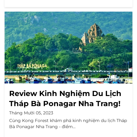
Review Kinh Nghiệm Du Lịch
Tháp Bà Ponagar Nha Trang!
Tháng Mười 05, 2023
Cùng Kong Forest khám phá kinh nghiệm du lịch Tháp
Bà Ponagar Nha Trang - điểm...