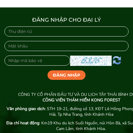
ĐĂNG NHẬP CHO ĐẠI LÝ
ĐĂNG NHẬP
CÔNG TY CỔ PHẦN ĐẦU TƯ VÀ DU LỊCH TÂY THÁI BÌNH 
CÔNG VIÊN THÁM HIỂM KONG FOREST
Văn phòng giao dịch
: STH 19-21, đường số 13, KĐT Lê Hồng Phong
Hải, Tp Nha Trang, tỉnh Khánh Hòa
Địa chỉ hoạt động
: Km19 Khu du lịch Suối Nguồn, núi Hòn Bà, xã Su
Cam Lâm, tỉnh Khánh Hòa.