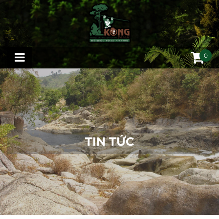
0
TIN TỨC