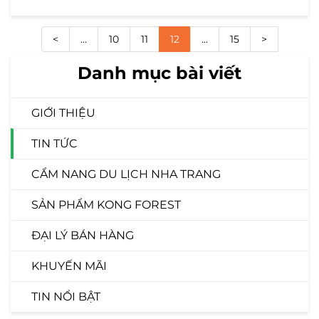
<
...
10
11
12
...
15
>
Danh mục bài viết
GIỚI THIỆU
TIN TỨC
CẨM NANG DU LỊCH NHA TRANG
SẢN PHẨM KONG FOREST
ĐẠI LÝ BÁN HÀNG
KHUYẾN MÃI
TIN NỔI BẬT