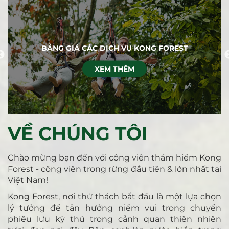
CÔNG VIÊN THÁM HIỂM KONG FOREST, HÒN BÀ,
BẢNG GIÁ CÁC DỊCH VỤ KONG FOREST
KHÁNH HÒA
XEM THÊM
XEM THÊM
VỀ CHÚNG TÔI
Chào mừng bạn đến với công viên thám hiểm Kong
Forest - công viên trong rừng đầu tiên & lớn nhất tại
Việt Nam!
Kong Forest, nơi thử thách bắt đầu là một lựa chọn
lý tưởng để tận hưởng niềm vui trong chuyến
phiêu lưu kỳ thú trong cảnh quan thiên nhiên