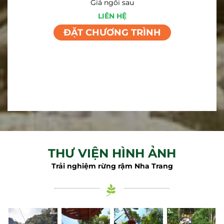
2.535.000 VND
Giá ngồi sau
1.975.000 VND
1.775.000 VND
ĐẶT CHƯƠNG TRÌNH
THƯ VIỆN HÌNH ẢNH
Trải nghiệm rừng rậm Nha Trang