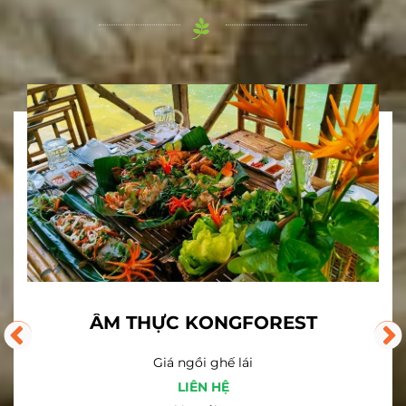
COMBO 2: TRƯỢT CÁP TRONG RỪNG
(ZIPLINE CANOPY TOUR 90-120') VÀ
LÁI XE ĐỊA HÌNH TRONG RỪNG ( ATV
Giá ngồi ghế lái
EXTREME TOUR 75-90')
2.735.000 VND