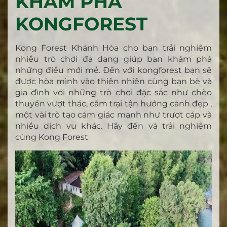
KHÁM PHÁ
KONGFOREST
Kong Forest Khánh Hòa cho bạn trải nghiệm
nhiều trò chơi đa dạng giúp bạn khám phá
những điều mới mẻ.
Đến với kongforest bạn sẽ
được hòa mình vào thiên nhiên cùng bạn bè và
gia đình với những trò chơi đặc sắc như chèo
thuyền vượt thác, cắm trại tận hưởng cảnh đẹp ,
một vài trò tạo cám giác mạnh như trượt cáp và
nhiều dịch vụ khác. Hãy đến và trải nghiệm
cùng Kong Forest