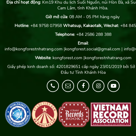
Địa chỉ hoạt động
: Km19 Khu du lịch Suối Nguồn, núi Hòn Bà, xã Su
Cam Lâm, tỉnh Khánh Hòa.
Giờ mở cửa
: 08 AM - 05 PM hàng ngày
Hotline
: +84 9758 07958
Whatsup, Kakaotalk, Wechat
: +84 84
Telephone
: +84 2586 288 388
Email
:
info@kongforestnhatrang.com
|kongforest.social@gmail.com
|
info@w
Website
: kongforest.com
|
kongforestnhatrang.com
Giấy phép kinh doanh số: 4201829651 cấp ngày 23/01/2019 bởi Sở
Đầu tư Tỉnh Khánh Hòa