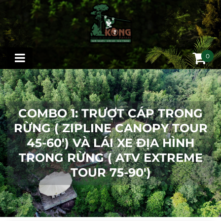
0
COMBO 1: TRƯỢT CÁP TRONG
RỪNG ( ZIPLINE CANOPY TOUR
45-60') VÀ LÁI XE ĐỊA HÌNH
TRONG RỪNG ( ATV EXTREME
TOUR 75-90')