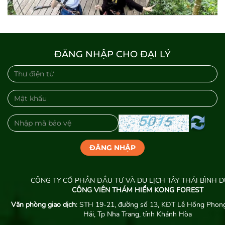
ĐĂNG NHẬP CHO ĐẠI LÝ
ĐĂNG NHẬP
CÔNG TY CỔ PHẦN ĐẦU TƯ VÀ DU LỊCH TÂY THÁI BÌNH 
CÔNG VIÊN THÁM HIỂM KONG FOREST
Văn phòng giao dịch
: STH 19-21, đường số 13, KĐT Lê Hồng Phong
Hải, Tp Nha Trang, tỉnh Khánh Hòa