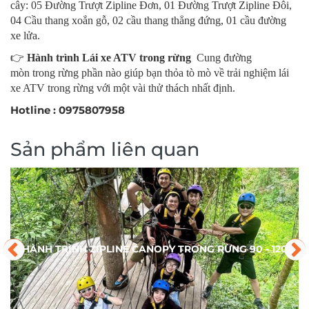
cây: 05 Đường Trượt Zipline Đơn, 01 Đường Trượt Zipline Đôi,
04 Cầu thang xoắn gỗ, 02 cầu thang thẳng đứng, 01 cầu đường
xe lửa.
👉
Hành trình Lái xe ATV trong rừng
Cung đường
mòn trong rừng phần nào giúp bạn thỏa tò mò về trải nghiệm lái
xe ATV trong rừng với một vài thử thách nhất định.
Hotline : 0975807958
Sản phẩm liên quan
HÀNH TRÌNH ZIPLINE CANOPY TRONG RỪNG 90 - 120
PHÚT