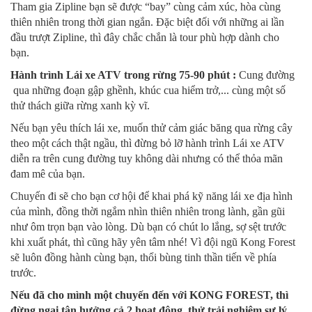
Tham gia Zipline bạn sẽ được “bay” cùng cảm xúc, hòa cùng
thiên nhiên trong thời gian ngắn. Đặc biệt đối với những ai lần
đầu trượt Zipline, thì đây chắc chắn là tour phù hợp dành cho
bạn.
Hành trình Lái xe ATV trong rừng 75-90 phút :
Cung đường
qua những đoạn gập ghềnh, khúc cua hiểm trở,... cùng một số
thử thách giữa rừng xanh kỳ vĩ.
Nếu bạn yêu thích lái xe, muốn thử cảm giác băng qua rừng cây
theo một cách thật ngầu, thì đừng bỏ lỡ hành trình Lái xe ATV
diễn ra trên cung đường tuy không dài nhưng có thể thỏa mãn
đam mê của bạn.
Chuyến đi sẽ cho bạn cơ hội để khai phá kỹ năng lái xe địa hình
của mình, đồng thời ngắm nhìn thiên nhiên trong lành, gần gũi
như ôm trọn bạn vào lòng. Dù bạn có chút lo lắng, sợ sệt trước
khi xuất phát, thì cũng hãy yên tâm nhé! Vì đội ngũ Kong Forest
sẽ luôn đồng hành cùng bạn, thổi bùng tinh thần tiến về phía
trước.
Nếu đã cho mình một chuyến đến với KONG FOREST, thì
đừng ngại tận hưởng cả 2 hoạt động, thử trải nghiệm sự lý