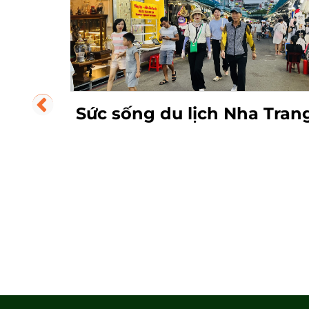
Trang
Báo Hàn Quốc giới thiệu 2
điểm du lịch biển đảo và tr
nghiệm nhất định phải đế
ở Việt Nam