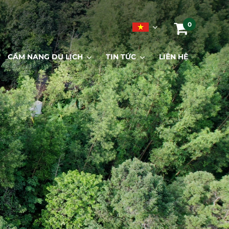
0
CẨM NANG DU LỊCH
TIN TỨC
LIÊN HỆ