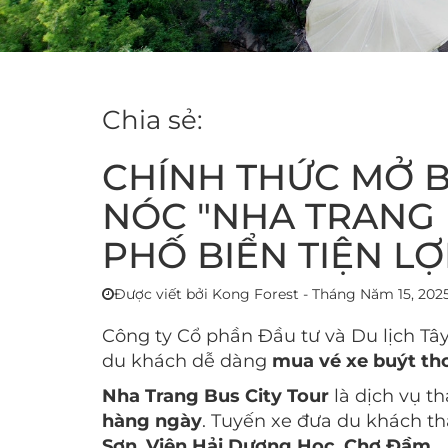
Chia sẻ:
CHÍNH THỨC MỞ B
NÓC "NHA TRANG 
PHỐ BIỂN TIỆN LỢ
Được viết bởi Kong Forest - Tháng Năm 15, 202
Công ty Cổ phần Đầu tư và Du lịch Tâ
du khách dễ dàng
mua vé xe buýt th
Nha Trang Bus City Tour
là dịch vụ 
hàng ngày
. Tuyến xe đưa du khách t
Sơn
,
Viện Hải Dương Học
,
Chợ Đầm
.