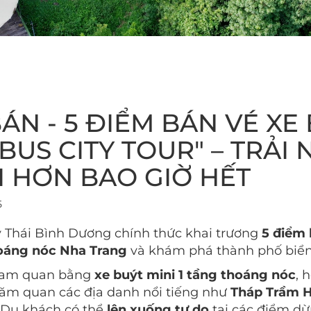
ÁN - 5 ĐIỂM BÁN VÉ XE
BUS CITY TOUR" – TRẢI
I HƠN BAO GIỜ HẾT
5
y Thái Bình Dương chính thức khai trương
5 điểm 
oáng nóc Nha Trang
và khám phá thành phố biển
tham quan bằng
xe buýt mini 1 tầng thoáng nóc
, 
hăm quan các địa danh nổi tiếng như
Tháp Trầm 
.. Du khách có thể
lên xuống tự do
tại các điểm dừn