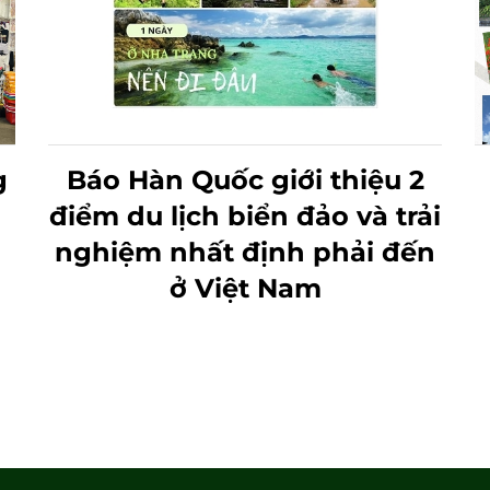
KHÁM PHÁ TOUR THEO
ải
CHÂN BÁC SĨ YERSIN " BÍ
n
MẬT HÒN BÀ"