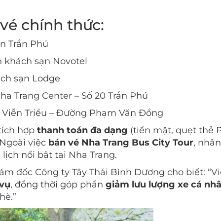
vé chính thức:
ển Trần Phú
n khách sạn Novotel
ách sạn Lodge
ha Trang Center – Số 20 Trần Phú
 Viễn Triều – Đường Phạm Văn Đồng
 tích hợp
thanh toán đa dạng
(tiền mặt, quẹt thẻ 
 Ngoài việc
bán vé Nha Trang Bus City Tour
, nhân
lịch nổi bật tại Nha Trang.
ám đốc Công ty Tây Thái Bình Dương cho biết: “V
 vụ
, đồng thời góp phần
giảm lưu lượng xe cá nh
hè.”