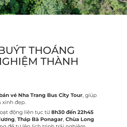
 BUÝT THOÁNG
 NGHIỆM THÀNH
bán vé Nha Trang Bus City Tour
, giúp
 xinh đẹp.
hoạt động liên tục từ
8h30 đến 22h45
Hương
,
Tháp Bà Ponagar
,
Chùa Long
g để tự lên lịch trình trải nghiệm.