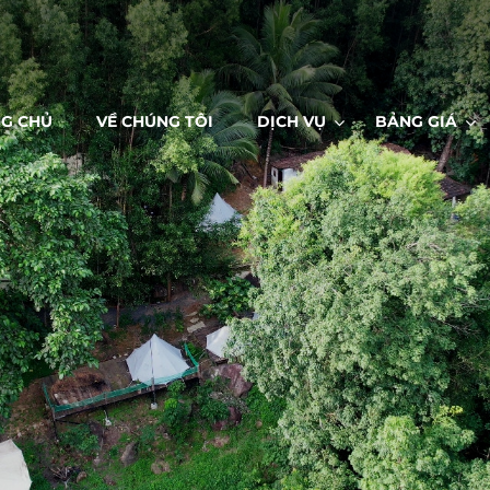
G CHỦ
VỀ CHÚNG TÔI
DỊCH VỤ
BẢNG GIÁ